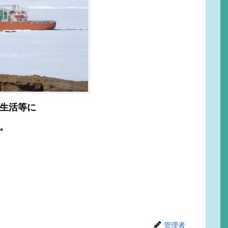
生活等に
。
管理者