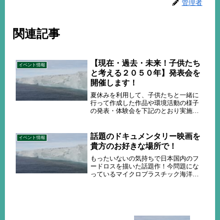
管理者
関連記事
【現在・過去・未来！子供たち
イベント情報
と考える２０５０年】発表会を
開催します！
夏休みを利用して、子供たちと一緒に
行って作成した作品や環境活動の様子
の発表・体験会を下記のとおり実施し
ます。ぜひお越しください！日
時 令和４年１１月６日（日） １
１：００ ～ １６：００場 所
話題のドキュメンタリー映画を
イベント情報
かないわ銭五 （北国銀行金石支店
貴方のお好きな場所で！
となり...
もったいないの気持ちで日本国内のフ
ードロスを描いた話題作！今問題にな
っているマイクロプラスチック海洋生
物だけではなく、人間にも被害が・・
好きな場所が貴方の映画館に！学校、
職場、お店、公民館等で映画の上映会
を開きませんか！お茶を楽しみなが
ら、...